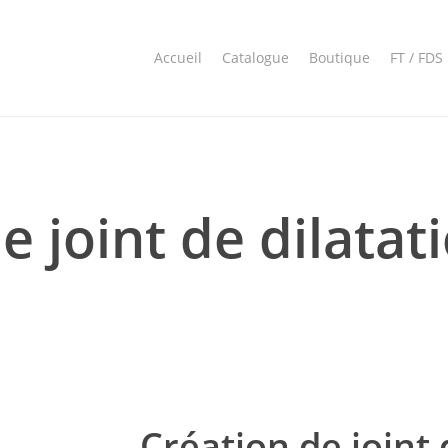
Accueil
Catalogue
Boutique
FT / FDS
e joint de dilatati
Création de joint 