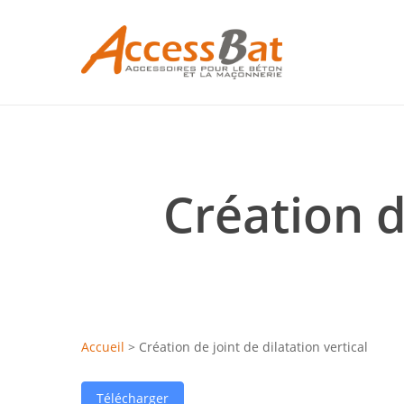
Skip
to
main
content
Création d
Hit enter to search or ESC to close
Accueil
>
Création de joint de dilatation vertical
Télécharger