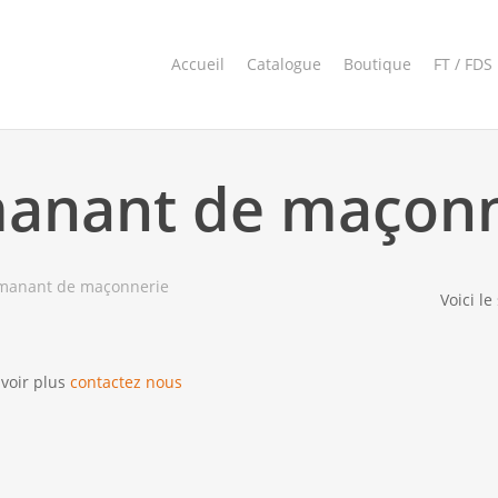
Accueil
Catalogue
Boutique
FT / FDS
anant de maçonn
manant de maçonnerie
Voici le
avoir plus
contactez nous