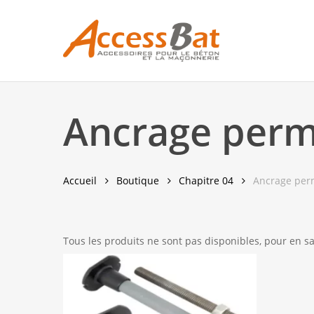
Skip
to
main
content
Ancrage perm
Accueil
Boutique
Chapitre 04
Ancrage per
Hit enter to search or ESC to close
Tous les produits ne sont pas disponibles, pour en s