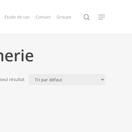
search
Étude de cas
Contact
Groupe
Menu
erie
 seul résultat