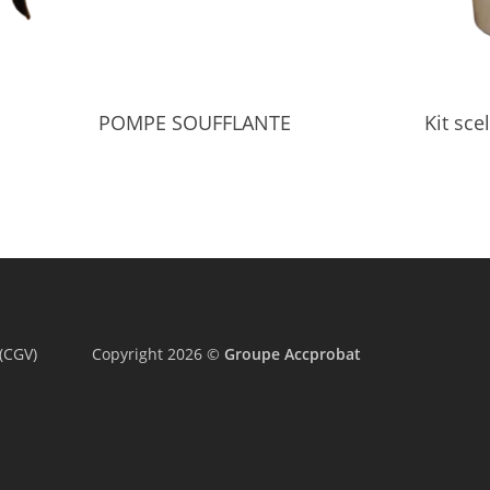
Select Options
POMPE SOUFFLANTE
Kit sc
(CGV)
Copyright 2026 ©
Groupe Accprobat