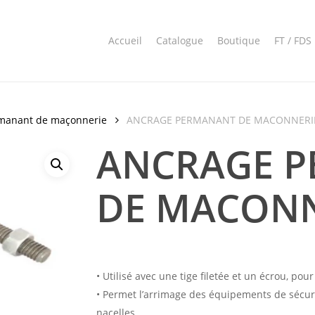
Accueil
Catalogue
Boutique
FT / FDS
manant de maçonnerie
ANCRAGE PERMANANT DE MACONNERI
ANCRAGE 
DE MACONN
• Utilisé avec une tige filetée et un écrou, pou
• Permet l’arrimage des équipements de sécuri
nacelles.