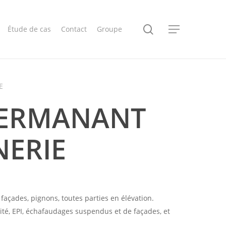
search
Étude de cas
Contact
Groupe
Menu
E
PERMANANT
ERIE
r façades, pignons, toutes parties en élévation.
té, EPI, échafaudages suspendus et de façades, et