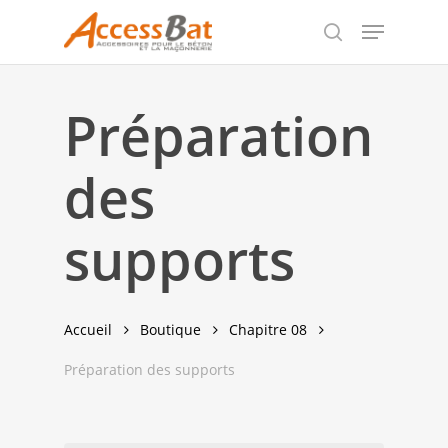
Skip
Menu
to
search
Close
main
Menu
content
Préparation
des
supports
Accueil
Boutique
Chapitre 08
Préparation des supports