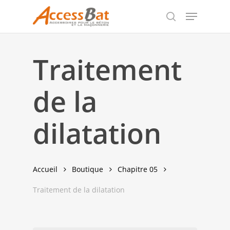
Skip
Menu
to
search
Close
main
Menu
content
Traitement
de la
dilatation
Accueil
Boutique
Chapitre 05
Traitement de la dilatation