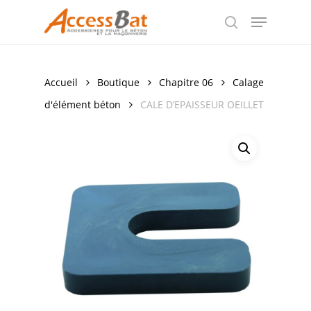
Skip
Menu
to
search
Close
main
Menu
content
Accueil
Boutique
Chapitre 06
Calage
d'élément béton
CALE D’EPAISSEUR OEILLET