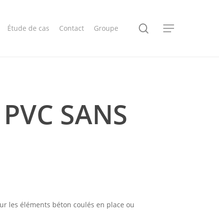
search
Étude de cas
Contact
Groupe
Menu
 PVC SANS
sur les éléments béton coulés en place ou