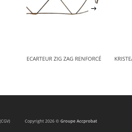
Select Options
ECARTEUR ZIG ZAG RENFORCÉ
KRIST
(CGV)
Copyright 2026 ©
Groupe Accprobat