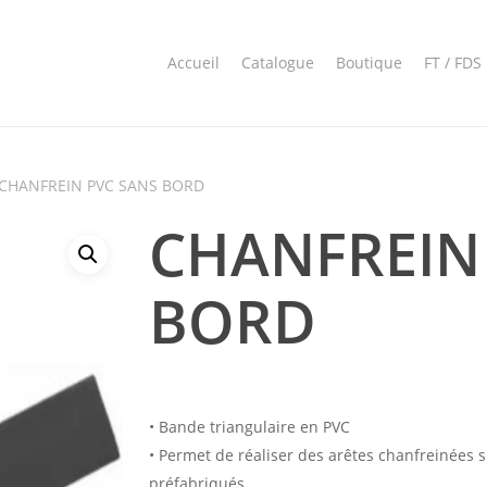
Accueil
Catalogue
Boutique
FT / FDS
CHANFREIN PVC SANS BORD
CHANFREIN
BORD
• Bande triangulaire en PVC
• Permet de réaliser des arêtes chanfreinées 
préfabriqués.