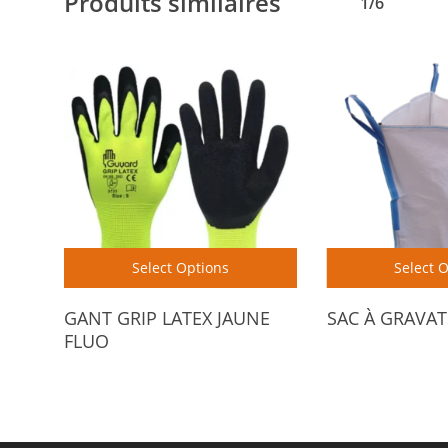
Produits similaires
1/6
Select Options
Select 
GANT GRIP LATEX JAUNE
SAC À GRAVAT
FLUO