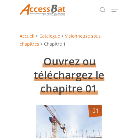
Skip
Menu
to
search
Close
main
Menu
content
Accueil
>
Catalogue
>
Visionneuse sous
chapitres
>
Chapitre 1
Ouvrez ou
téléchargez le
chapitre 01