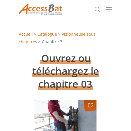
Skip
Menu
to
search
Close
main
Menu
content
Accueil
>
Catalogue
>
Visionneuse sous
chapitres
>
Chapitre 3
Ouvrez ou
téléchargez le
chapitre 03