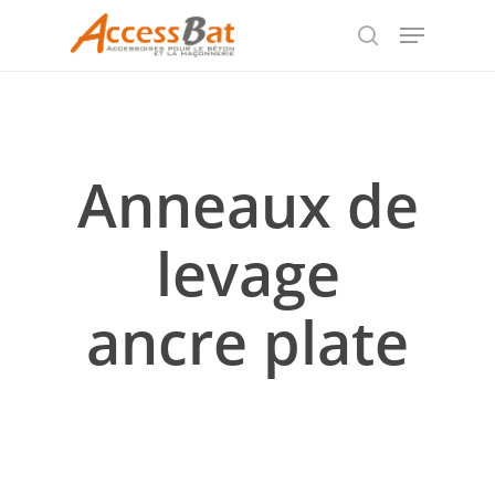
Skip
Menu
to
search
Close
main
Menu
content
Anneaux de
levage
ancre plate