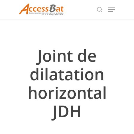
Skip
Menu
to
search
Close
main
Menu
content
Joint de
dilatation
horizontal
JDH