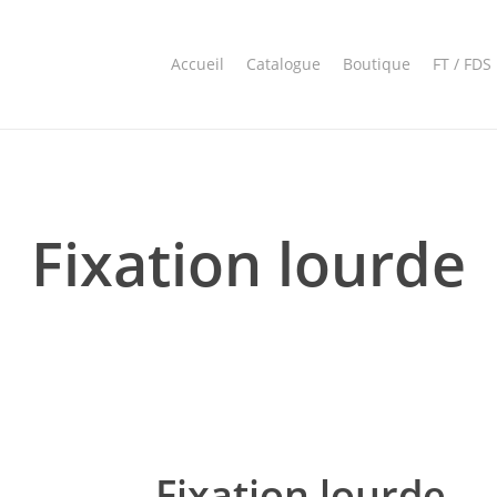
Accueil
Catalogue
Boutique
FT / FDS
Fixation lourde
Fixation lourde