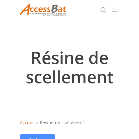
Skip
Menu
to
search
Close
main
Menu
content
Résine de
scellement
Accueil
>
Résine de scellement