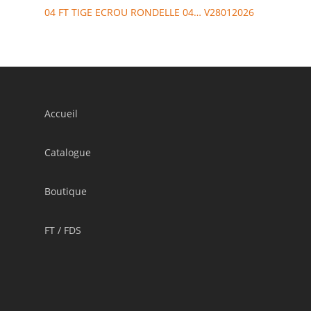
04 FT TIGE ECROU RONDELLE 04… V28012026
Accueil
Catalogue
Boutique
FT / FDS