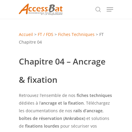
Skip
Menu
to
search
Close
main
Menu
content
Accueil
>
FT / FDS
>
Fiches Techniques
>
FT
Chapitre 04
Chapitre 04 – Ancrage
& fixation
Retrouvez l’ensemble de nos
fiches techniques
dédiées à l’
ancrage et la fixation
. Téléchargez
les documentations de nos
rails d’ancrage
,
boîtes de réservation (Ankrabox)
et solutions
de
fixations lourdes
pour sécuriser vos